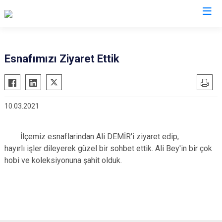
Antalya
Esnafımızı Ziyaret Ettik
Akseki
Korkuteli
Alanya
Kumluca
10.03.2021
Elmalı
Manavgat
Finike
Serik
İlçemiz esnaflarindan Ali DEMİR'i ziyaret edip,
Gazipaşa
Aksu
hayırlı işler dileyerek güzel bir sohbet ettik. Ali Bey'in bir çok
Gündoğmuş
Döşemealtı
hobi ve koleksiyonuna şahit olduk.
İbradı
Kepez
Demre
Konyaaltı
Kaş
Muratpaşa
Kemer