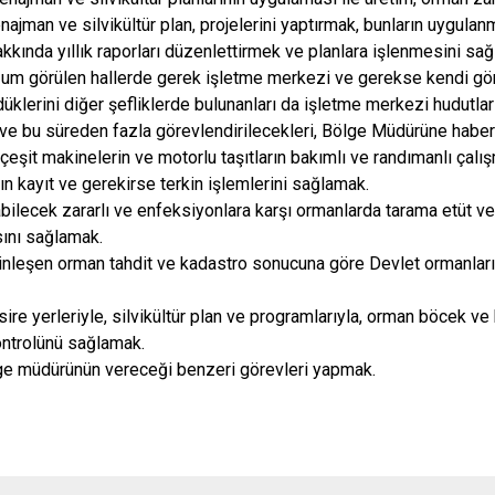
ajman ve silvikültür plan, projelerini yaptırmak, bunların uygul
akkında yıllık raporları düzenlettirmek ve planlara işlenmesini sa
zum görülen hallerde gerek işletme merkezi ve gerekse kendi gör
düklerini diğer şefliklerde bulunanları da işletme merkezi hudutla
 ve bu süreden fazla görevlendirilecekleri, Bölge Müdürüne haber
 çeşit makinelerin ve motorlu taşıtların bakımlı ve randımanlı çalı
ın kayıt ve gerekirse terkin işlemlerini sağlamak.
abilecek zararlı ve enfeksiyonlara karşı ormanlarda tarama etüt 
ını sağlamak.
inleşen orman tahdit ve kadastro sonucuna göre Devlet ormanların
ire yerleriyle, silvikültür plan ve programlarıyla, orman böcek ve h
ontrolünü sağlamak.
lge müdürünün vereceği benzeri görevleri yapmak.