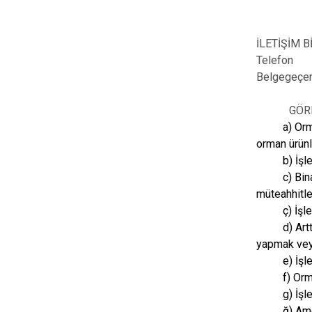
İLETİŞİM B
Telefon 
Belgegeçe
GÖR
a) Orm
orman ürünl
b) İşl
c) Bi
müteahhitl
ç) İşl
d) Art
yapmak vey
e) İşl
f) Orm
g) İşl
ğ) Ame