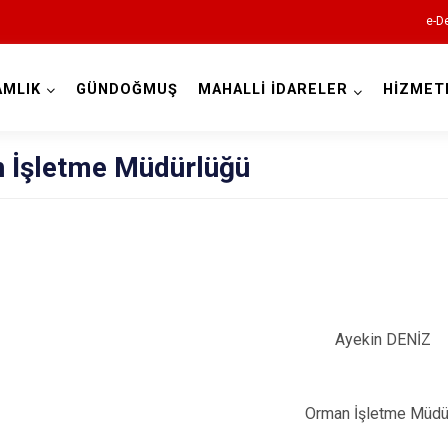
e-De
AMLIK
GÜNDOĞMUŞ
MAHALLİ İDARELER
HİZMET
Antalya
 İşletme Müdürlüğü
Akseki
Alanya
Elmalı
Ayekin DENİZ
Finike
Gazipaşa
Orman İşletme Müdü
Gündoğmuş