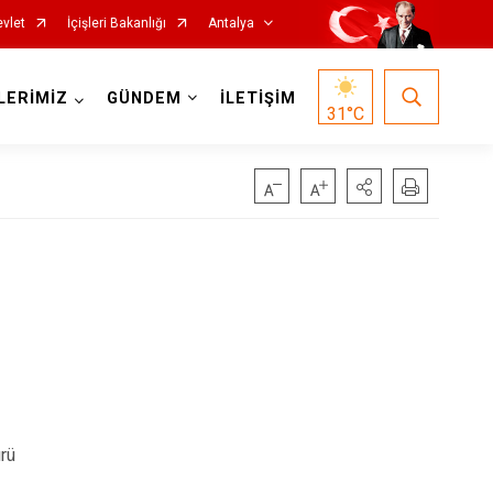
vlet
İçişleri Bakanlığı
Antalya
LERİMİZ
GÜNDEM
İLETİŞİM
31
°C
Korkuteli
Kumluca
Manavgat
Serik
Aksu
rü
Döşemealtı