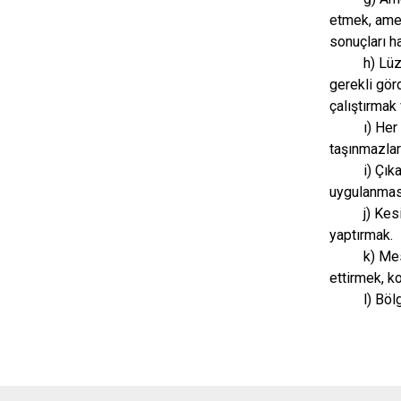
etmek, amen
sonuçları h
h) Lü
gerekli gör
çalıştırmak
ı) Her
taşınmazlar
i) Çık
uygulanmas
j) Kes
yaptırmak.
k) Mes
ettirmek, k
l) Bö