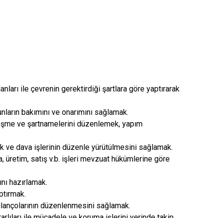
Kepez
Konyaaltı
Muratpaşa
anları ile çevrenin gerektirdiği şartlara göre yaptırarak
unların bakımını ve onarımını sağlamak.
zleşme ve şartnamelerini düzenlemek, yapım
ak ve dava işlerinin düzenle yürütülmesini sağlamak.
ma, üretim, satış v.b. işleri mevzuat hükümlerine göre
ını hazırlamak.
ptırmak.
bilançolarının düzenlenmesini sağlamak.
arlıları ile mücadele ve koruma işlerini yerinde takip