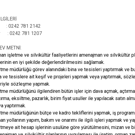
İbradı
Demre
İLGİLERİ
: 0242 781 2142
Kaş
r : 0242 781 1207
Kemer
EV METNİ:
an işletme ve silvikültür faaliyetlerini amenajman ve silvikültür pl
erinin en iyi şekilde değerlendirilmesini sağlamak.
etme müdürlüğü görev alanındaki bina ve tesisleri yaptırmak ve b
na ve tesislere ait keşif ve projeleri yapmak veya yaptırmak, sö
eriyle sözleşme yapmak.
etme müdürlüğünü ilgilendiren bütün işler için dava açmak, açtırm
tırma, eksiltme, pazarlık, birim fiyat usuller ile yapılacak satın al
a yaptırmak.
etme müdürlüğünün bütçe ve kadro tekliflerini yapmak, iş program
an yollarının yapım, bakım ve onarımı ile ilgili işleri yapmak ve ya
etmeye ait hesap işlerinin usulüne göre yürütülmesini, mizan ve 
najman ve silvikültür planlarının uygulaması ile üretim, orman zar