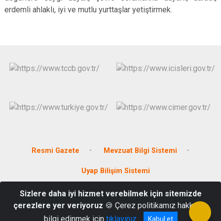
erdemli ahlaklı, iyi ve mutlu yurttaşlar yetiştirmek.
Resmi Gazete
Mevzuat Bilgi Sistemi
Uyap Bilişim Sistemi
Sizlere daha iyi hizmet verebilmek için sitemizde
Rasih Kaplan Mah. Ergenekon Cd. No:21 Gündoğmuş/Antalya
çerezlere yer veriyoruz
🍪 Çerez politikamız hakkında
0242 7812006
bilgi edinmek için
tıklayınız
Kabul et