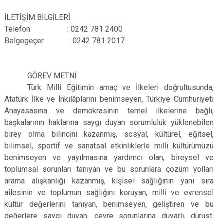
İLETİŞİM BİLGİLERİ
Telefon
: 0242 781 2400
Belgegeçer
: 0242 781 2017
GÖREV METNİ:
Türk Milli Eğitimin amaç ve İlkeleri doğrultusunda,
Atatürk İlke ve İnkılâplarını benimseyen, Türkiye Cumhuriyeti
Anayasasına ve demokrasinin temel ilkelerine bağlı,
başkalarının haklarına saygı duyan sorumluluk yüklenebilen
birey olma bilincini kazanmış, sosyal, kültürel, eğitsel,
bilimsel, sportif ve sanatsal etkinliklerle milli kültürümüzü
benimseyen ve yayılmasına yardımcı olan, bireysel ve
toplumsal sorunları tanıyan ve bu sorunlara çözüm yolları
arama alışkanlığı kazanmış, kişisel sağlığının yanı sıra
ailesinin ve toplumun sağlığını koruyan, milli ve evrensel
kültür değerlerini tanıyan, benimseyen, geliştiren ve bu
değerlere saygı duyan,
çevre sorunlarına duyarlı, dürüst,