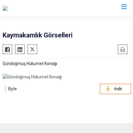
Antalya
Kaymakamlık Görselleri
Akseki
Korkuteli
Alanya
Kumluca
Gündoğmuş Hükumet Konağı
Elmalı
Manavgat
Finike
Serik
Gazipaşa
Aksu
Byte
indir
Gündoğmuş
Döşemealtı
İbradı
Kepez
Demre
Konyaaltı
Kaş
Muratpaşa
Kemer